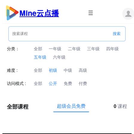
跳
至
Mine云点播
内
容
分类：
全部
一年级
二年级
三年级
四年级
五年级
六年级
难度 :
全部
初级
中级
高级
访问模式 :
全部
公开
免费
付费
全部课程
超级会员免费
0
课程