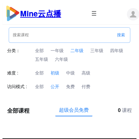
跳
至
Mine云点播
内
容
分类：
全部
一年级
二年级
三年级
四年级
五年级
六年级
难度 :
全部
初级
中级
高级
访问模式 :
全部
公开
免费
付费
全部课程
超级会员免费
0
课程