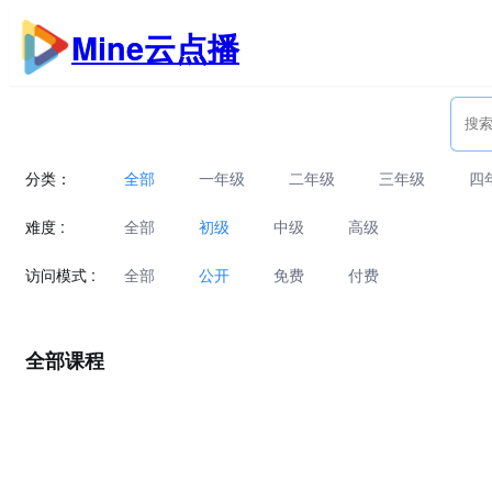
跳
Mine云点播
至
内
容
分类：
全部
一年级
二年级
三年级
四
难度 :
全部
初级
中级
高级
访问模式 :
全部
公开
免费
付费
全部课程