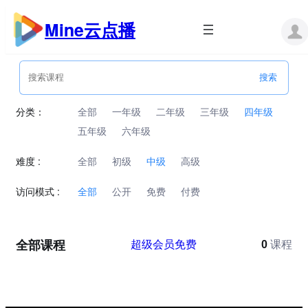
跳
至
Mine云点播
内
容
分类：
全部
一年级
二年级
三年级
四年级
五年级
六年级
难度 :
全部
初级
中级
高级
访问模式 :
全部
公开
免费
付费
全部课程
超级会员免费
0
课程