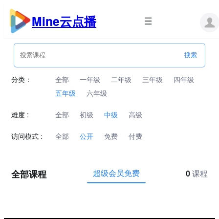
跳
至
Mine云点播
内
容
分类：
全部
一年级
二年级
三年级
四年级
五年级
六年级
难度 :
全部
初级
中级
高级
访问模式 :
全部
公开
免费
付费
全部课程
超级会员免费
0
课程