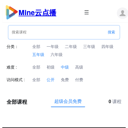
跳
至
Mine云点播
内
容
分类：
全部
一年级
二年级
三年级
四年级
五年级
六年级
难度 :
全部
初级
中级
高级
访问模式 :
全部
公开
免费
付费
全部课程
超级会员免费
0
课程