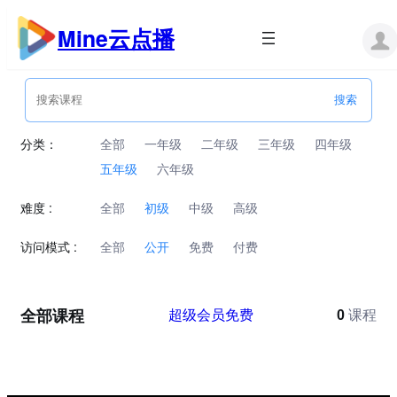
跳
至
Mine云点播
内
容
分类：
全部
一年级
二年级
三年级
四年级
五年级
六年级
难度 :
全部
初级
中级
高级
访问模式 :
全部
公开
免费
付费
全部课程
超级会员免费
0
课程