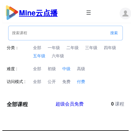
跳
至
Mine云点播
内
容
分类：
全部
一年级
二年级
三年级
四年级
五年级
六年级
难度 :
全部
初级
中级
高级
访问模式 :
全部
公开
免费
付费
全部课程
超级会员免费
0
课程