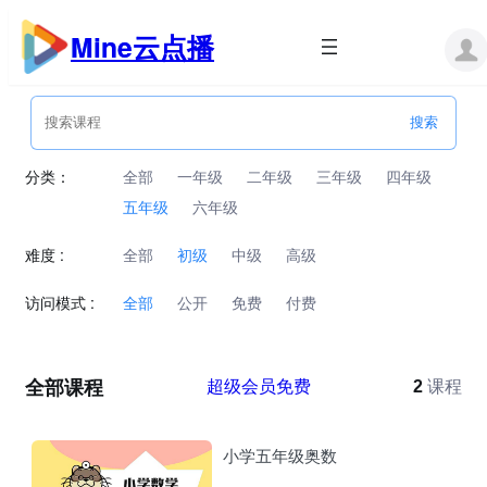
跳
至
Mine云点播
内
容
分类：
全部
一年级
二年级
三年级
四年级
五年级
六年级
难度 :
全部
初级
中级
高级
访问模式 :
全部
公开
免费
付费
全部课程
超级会员免费
2
课程
小学五年级奥数