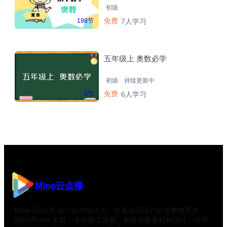
初级
免费
198节
7人学习
五年级上 奥数必学
初级
持续更新中
免费
6节
6人学习
Mine云点播
Mine EduCN 是一款功能强大、轻量化且现代的免费教育类
WordPress 主题，专为独立讲师、教练和教育机构设计，可帮