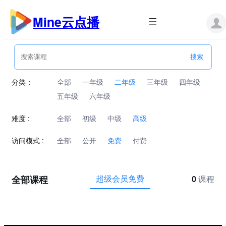
跳
至
Mine云点播
内
容
分类：
全部
一年级
二年级
三年级
四年级
五年级
六年级
难度 :
全部
初级
中级
高级
访问模式 :
全部
公开
免费
付费
全部课程
超级会员免费
0
课程