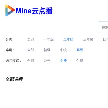
跳
Mine云点播
至
内
容
分类：
全部
一年级
二年级
三年级
四
难度 :
全部
初级
中级
高级
访问模式 :
全部
公开
免费
付费
全部课程