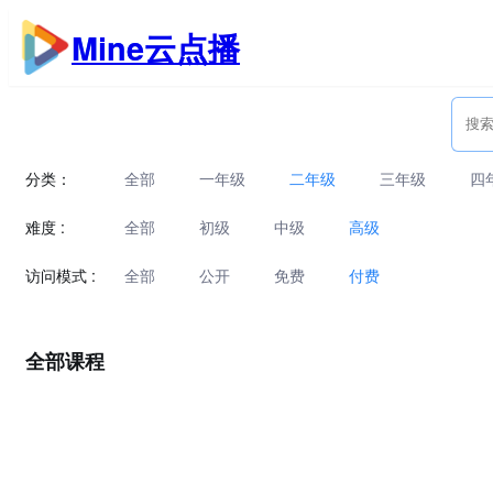
跳
Mine云点播
至
内
容
分类：
全部
一年级
二年级
三年级
四
难度 :
全部
初级
中级
高级
访问模式 :
全部
公开
免费
付费
全部课程