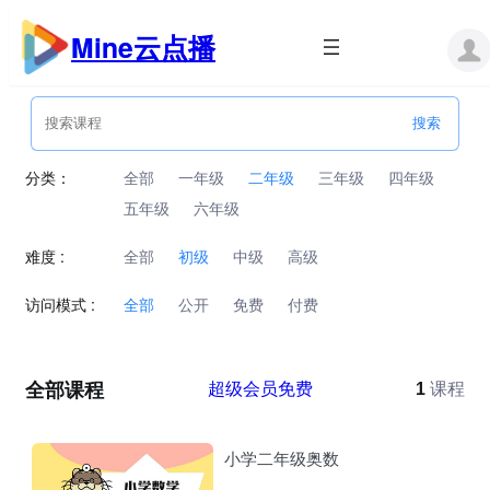
跳
至
Mine云点播
内
容
分类：
全部
一年级
二年级
三年级
四年级
五年级
六年级
难度 :
全部
初级
中级
高级
访问模式 :
全部
公开
免费
付费
全部课程
超级会员免费
1
课程
小学二年级奥数