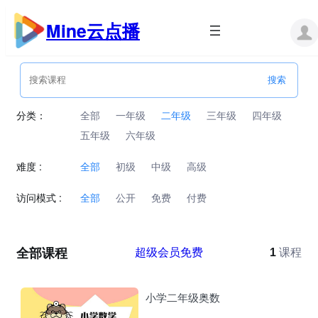
跳
至
Mine云点播
内
容
分类：
全部
一年级
二年级
三年级
四年级
五年级
六年级
难度 :
全部
初级
中级
高级
访问模式 :
全部
公开
免费
付费
全部课程
超级会员免费
1
课程
小学二年级奥数