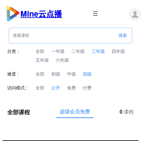
跳
至
Mine云点播
内
容
分类：
全部
一年级
二年级
三年级
四年级
五年级
六年级
难度 :
全部
初级
中级
高级
访问模式 :
全部
公开
免费
付费
全部课程
超级会员免费
0
课程