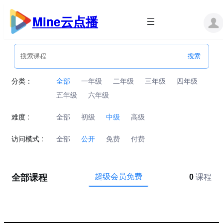
跳
至
Mine云点播
内
容
分类：
全部
一年级
二年级
三年级
四年级
五年级
六年级
难度 :
全部
初级
中级
高级
访问模式 :
全部
公开
免费
付费
全部课程
超级会员免费
0
课程