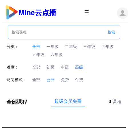
跳
至
Mine云点播
内
容
分类：
全部
一年级
二年级
三年级
四年级
五年级
六年级
难度 :
全部
初级
中级
高级
访问模式 :
全部
公开
免费
付费
全部课程
超级会员免费
0
课程