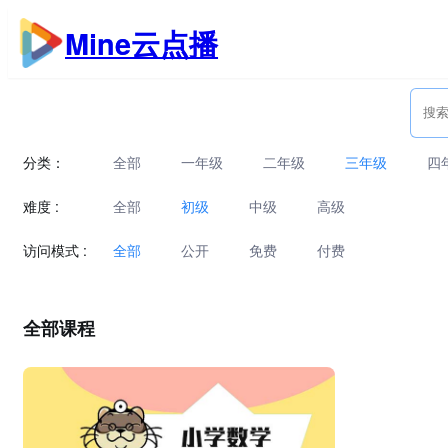
跳
Mine云点播
至
内
容
分类：
全部
一年级
二年级
三年级
四
难度 :
全部
初级
中级
高级
访问模式 :
全部
公开
免费
付费
全部课程