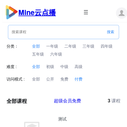
跳
至
Mine云点播
内
容
分类：
全部
一年级
二年级
三年级
四年级
五年级
六年级
难度 :
全部
初级
中级
高级
访问模式 :
全部
公开
免费
付费
全部课程
超级会员免费
3
课程
测试