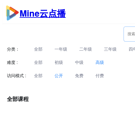
跳
Mine云点播
至
内
容
分类：
全部
一年级
二年级
三年级
四
难度 :
全部
初级
中级
高级
访问模式 :
全部
公开
免费
付费
全部课程