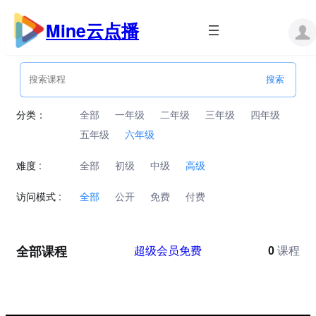
跳
至
Mine云点播
内
容
分类：
全部
一年级
二年级
三年级
四年级
五年级
六年级
难度 :
全部
初级
中级
高级
访问模式 :
全部
公开
免费
付费
全部课程
超级会员免费
0
课程