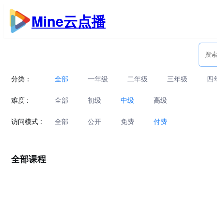
跳
Mine云点播
至
内
容
分类：
全部
一年级
二年级
三年级
四
难度 :
全部
初级
中级
高级
访问模式 :
全部
公开
免费
付费
全部课程