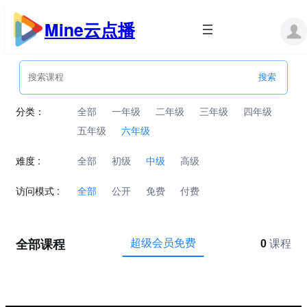
跳
至
Mine云点播
内
容
分类：
全部
一年级
二年级
三年级
四年级
五年级
六年级
难度 :
全部
初级
中级
高级
访问模式 :
全部
公开
免费
付费
全部课程
超级会员免费
0
课程