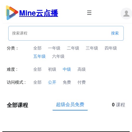
跳
至
Mine云点播
内
容
分类：
全部
一年级
二年级
三年级
四年级
五年级
六年级
难度 :
全部
初级
中级
高级
访问模式 :
全部
公开
免费
付费
全部课程
超级会员免费
0
课程