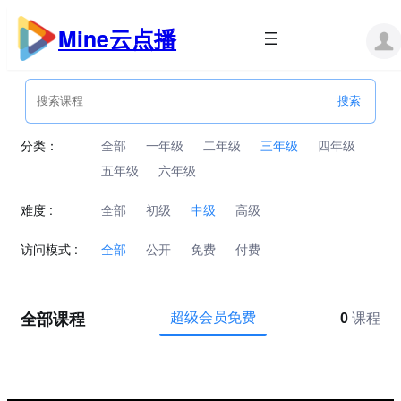
跳
至
Mine云点播
内
容
分类：
全部
一年级
二年级
三年级
四年级
五年级
六年级
难度 :
全部
初级
中级
高级
访问模式 :
全部
公开
免费
付费
全部课程
超级会员免费
0
课程