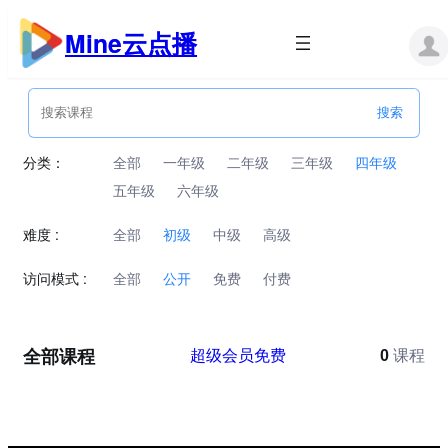
跳
至
Mine云点播
内
容
分类：
全部
一年级
二年级
三年级
四年级
五年级
六年级
难度 :
全部
初级
中级
高级
访问模式 :
全部
公开
免费
付费
全部课程
超级会员免费
0
课程