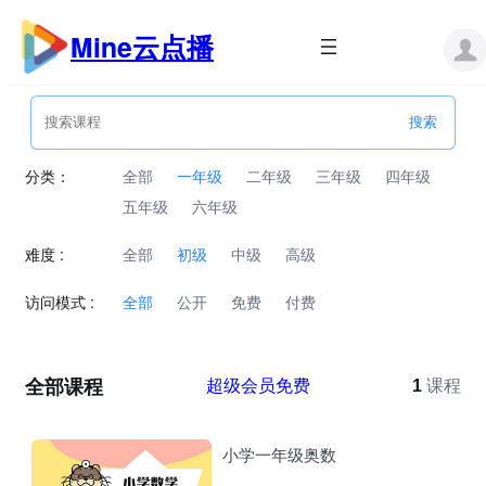
跳
至
Mine云点播
内
容
分类：
全部
一年级
二年级
三年级
四年级
五年级
六年级
难度 :
全部
初级
中级
高级
访问模式 :
全部
公开
免费
付费
全部课程
超级会员免费
1
课程
小学一年级奥数