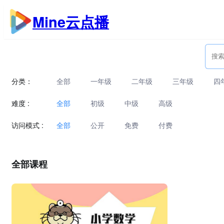
跳
Mine云点播
至
内
容
分类：
全部
一年级
二年级
三年级
四
难度 :
全部
初级
中级
高级
访问模式 :
全部
公开
免费
付费
全部课程