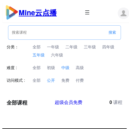
跳
至
Mine云点播
内
容
分类：
全部
一年级
二年级
三年级
四年级
五年级
六年级
难度 :
全部
初级
中级
高级
访问模式 :
全部
公开
免费
付费
全部课程
超级会员免费
0
课程