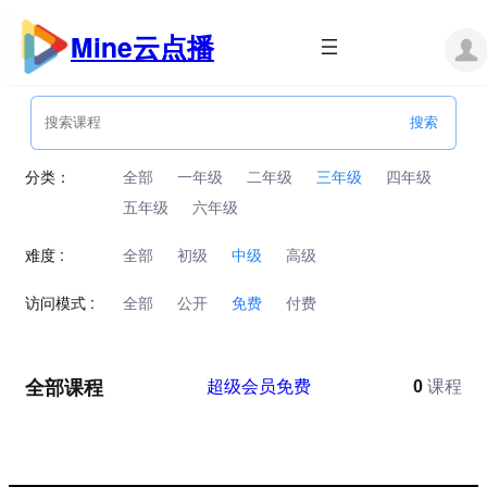
跳
至
Mine云点播
内
容
分类：
全部
一年级
二年级
三年级
四年级
五年级
六年级
难度 :
全部
初级
中级
高级
访问模式 :
全部
公开
免费
付费
全部课程
超级会员免费
0
课程