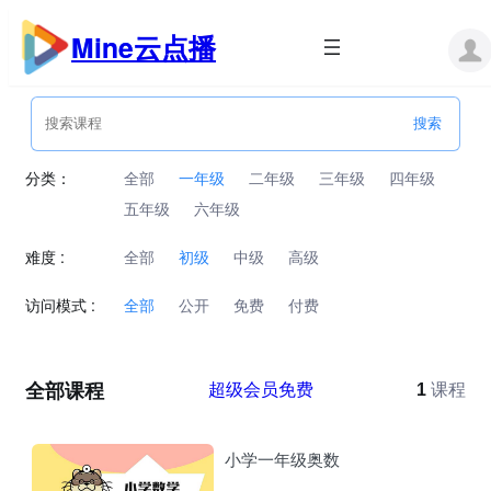
跳
至
Mine云点播
内
容
分类：
全部
一年级
二年级
三年级
四年级
五年级
六年级
难度 :
全部
初级
中级
高级
访问模式 :
全部
公开
免费
付费
全部课程
超级会员免费
1
课程
小学一年级奥数