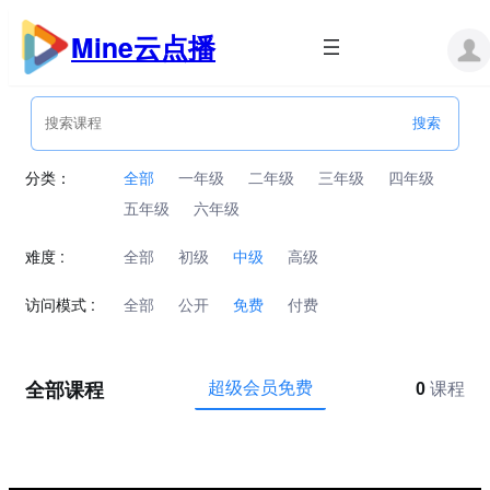
跳
至
Mine云点播
内
容
分类：
全部
一年级
二年级
三年级
四年级
五年级
六年级
难度 :
全部
初级
中级
高级
访问模式 :
全部
公开
免费
付费
全部课程
超级会员免费
0
课程