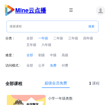
跳
至
Mine云点播
内
容
分类：
全部
一年级
二年级
三年级
四年级
五年级
六年级
难度 :
全部
初级
中级
高级
访问模式 :
全部
公开
免费
付费
全部课程
超级会员免费
1
课程
小学一年级奥数