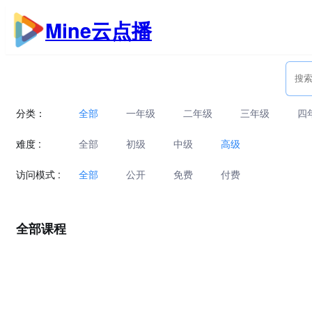
跳
Mine云点播
至
内
容
分类：
全部
一年级
二年级
三年级
四
难度 :
全部
初级
中级
高级
访问模式 :
全部
公开
免费
付费
全部课程