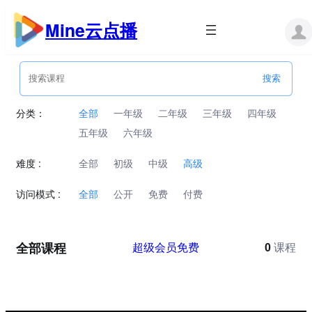
跳
至
Mine云点播
内
容
分类：
全部
一年级
二年级
三年级
四年级
五年级
六年级
难度 :
全部
初级
中级
高级
访问模式 :
全部
公开
免费
付费
全部课程
超级会员免费
0
课程