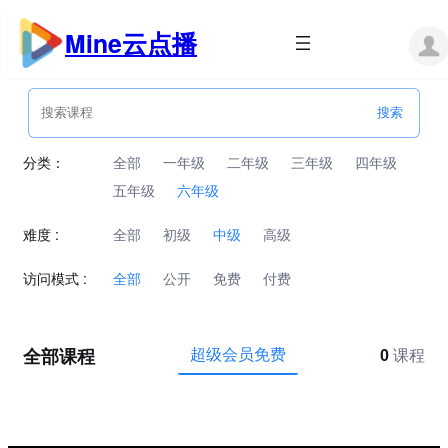
跳
至
Mine云点播
内
容
分类：
全部
一年级
二年级
三年级
四年级
五年级
六年级
难度 :
全部
初级
中级
高级
访问模式 :
全部
公开
免费
付费
全部课程
超级会员免费
0
课程