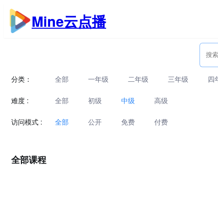
跳
Mine云点播
至
内
容
分类：
全部
一年级
二年级
三年级
四
难度 :
全部
初级
中级
高级
访问模式 :
全部
公开
免费
付费
全部课程