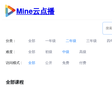
跳
Mine云点播
至
内
容
分类：
全部
一年级
二年级
三年级
四
难度 :
全部
初级
中级
高级
访问模式 :
全部
公开
免费
付费
全部课程