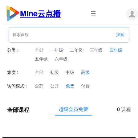
跳
至
Mine云点播
内
容
分类：
全部
一年级
二年级
三年级
四年级
五年级
六年级
难度 :
全部
初级
中级
高级
访问模式 :
全部
公开
免费
付费
全部课程
超级会员免费
0
课程