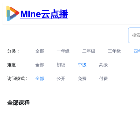
跳
Mine云点播
至
内
容
分类：
全部
一年级
二年级
三年级
四
难度 :
全部
初级
中级
高级
访问模式 :
全部
公开
免费
付费
全部课程