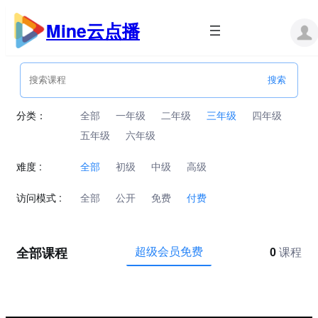
跳
至
Mine云点播
内
容
分类：
全部
一年级
二年级
三年级
四年级
五年级
六年级
难度 :
全部
初级
中级
高级
访问模式 :
全部
公开
免费
付费
全部课程
超级会员免费
0
课程