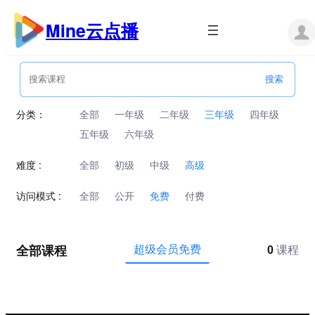
跳
至
Mine云点播
内
容
分类：
全部
一年级
二年级
三年级
四年级
五年级
六年级
难度 :
全部
初级
中级
高级
访问模式 :
全部
公开
免费
付费
全部课程
超级会员免费
0
课程