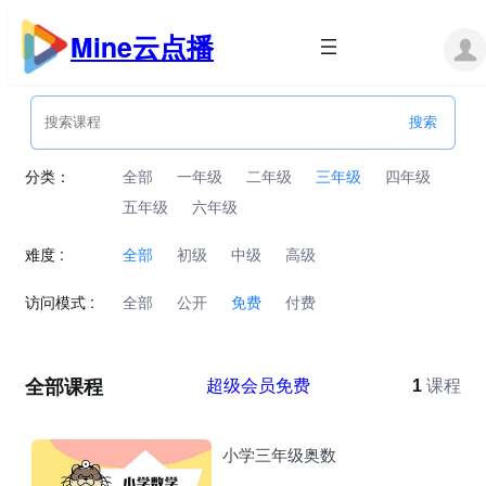
跳
至
Mine云点播
内
容
分类：
全部
一年级
二年级
三年级
四年级
五年级
六年级
难度 :
全部
初级
中级
高级
访问模式 :
全部
公开
免费
付费
全部课程
超级会员免费
1
课程
小学三年级奥数