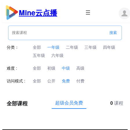
跳
至
Mine云点播
内
容
分类：
全部
一年级
二年级
三年级
四年级
五年级
六年级
难度 :
全部
初级
中级
高级
访问模式 :
全部
公开
免费
付费
全部课程
超级会员免费
0
课程