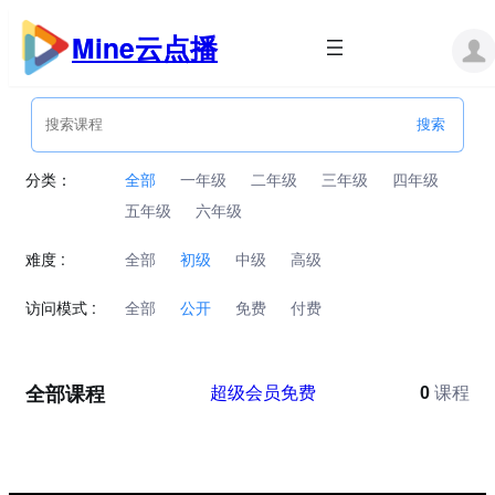
跳
至
Mine云点播
内
容
分类：
全部
一年级
二年级
三年级
四年级
五年级
六年级
难度 :
全部
初级
中级
高级
访问模式 :
全部
公开
免费
付费
全部课程
超级会员免费
0
课程