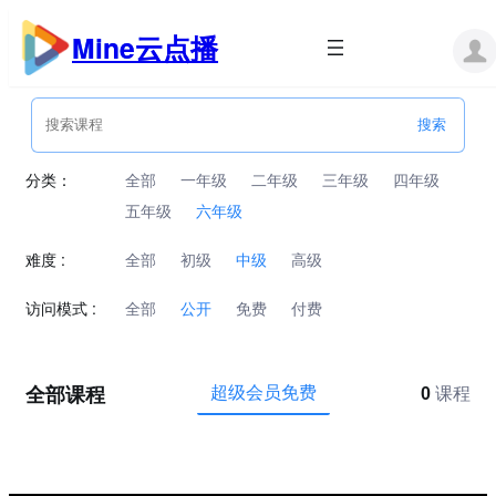
跳
至
Mine云点播
内
容
分类：
全部
一年级
二年级
三年级
四年级
五年级
六年级
难度 :
全部
初级
中级
高级
访问模式 :
全部
公开
免费
付费
全部课程
超级会员免费
0
课程