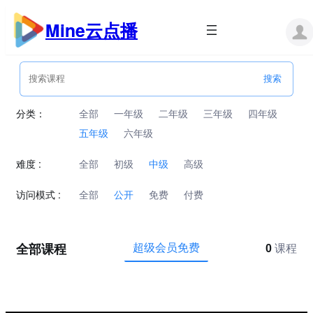
跳
至
Mine云点播
内
容
分类：
全部
一年级
二年级
三年级
四年级
五年级
六年级
难度 :
全部
初级
中级
高级
访问模式 :
全部
公开
免费
付费
全部课程
超级会员免费
0
课程