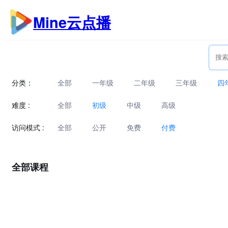
跳
Mine云点播
至
内
容
分类：
全部
一年级
二年级
三年级
四
难度 :
全部
初级
中级
高级
访问模式 :
全部
公开
免费
付费
全部课程