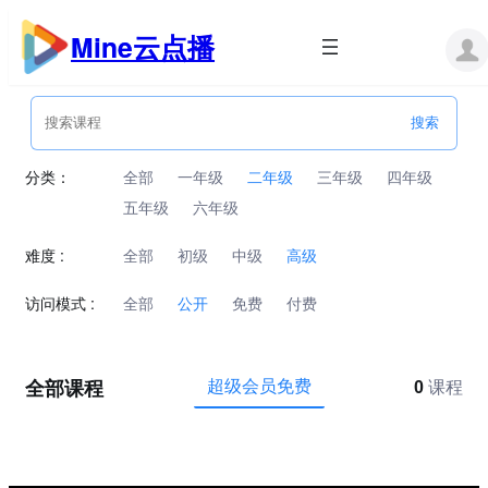
跳
至
Mine云点播
内
容
分类：
全部
一年级
二年级
三年级
四年级
五年级
六年级
难度 :
全部
初级
中级
高级
访问模式 :
全部
公开
免费
付费
全部课程
超级会员免费
0
课程