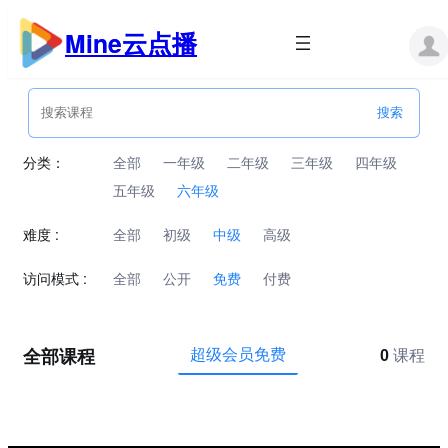
跳
至
Mine云点播
内
容
分类：
全部
一年级
二年级
三年级
四年级
五年级
六年级
难度 :
全部
初级
中级
高级
访问模式 :
全部
公开
免费
付费
全部课程
超级会员免费
0
课程